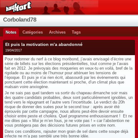
Corboland78
Notes
Catégories
Archives
Tags
Et puis la motivation m’a abandonné
19/04/2017
Pour redonner du nerf à ce blog moribond, j’avais envisagé d’écrire une
série de billets sur les élections présidentielles, tout comme je l’avais
fait en 2012. Je prévoyais des moqueries en veux-tu en voilà, bref de la
rigolade ou au moins de l’humour pour atténuer les tensions de
l’époque. Et puis je n’ai rien écrit, abasourdi par les évènements qui
ponctuent cette élection maintenant si proche, d’un climat plus que
malsain voire anxiogène.
Je ne sais pas quel tandem va sortir du chapeau dimanche soir mais
des quatre candidats probables, deux sont particulièrement ignobles, un
tend vers le répugnant et l’autre vers l’incertitude. Le verdict du 20h
risque de donner des suées pour le second tour : après avoir été
éprouvés par cette campagne, nous allons peut-être devoir ensuite
choisir entre peste et choléra. Quel programme enthousiasmant ! Et ne
me dites pas « Moi je m’en fous, je ne vote pas ! » car l’abstention ne
vous protégera pas des décisions futures prises en votre nom.
Dans ces conditions, rajouter mon grain de sel dans cette soupe déjà
infecte ne m’a pas semblé une très bonne idée.