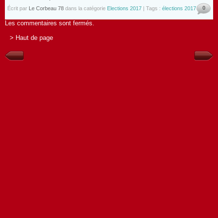
0
Écrit par
Le Corbeau 78
dans la catégorie
Elections 2017
| Tags :
élections 2017
Les commentaires sont fermés.
> Haut de page